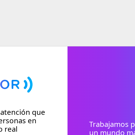
 atención que
ersonas en
Trabajamos p
 real
un mundo más