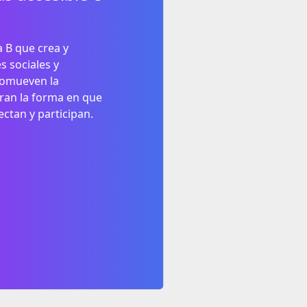
B que crea y
s sociales y
romueven la
oran la forma en que
ctan y participan.