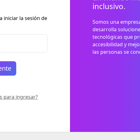
inclusivo.
 iniciar la sesión de
Somos una empresa 
desarrolla solucione
tecnológicas que p
accesibilidad y mej
las personas se cone
s para ingresar?