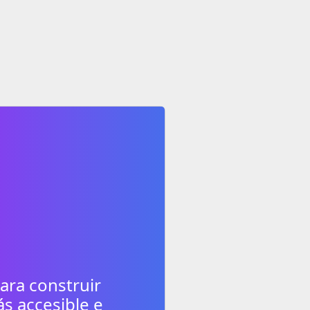
ara construir
 accesible e